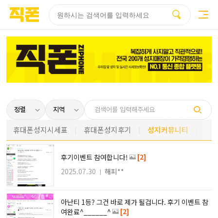
부산
양산
김해
울산
다름
검색
홈페이지
홈페이지
홈페이지
홈페이지
제작
제작
제작
제작
피코소프트
피코소프트
피코소프트
피코소프트
휴대폰성지시세표
휴대폰성지후기
성지커뮤니티
[2]
후기이벤트 참여합니다!
2025.07.30
해피**
아난티 1등? 그건 바로 제가 될겁니다. 후기 이벤트 참
[2]
여완료^______^