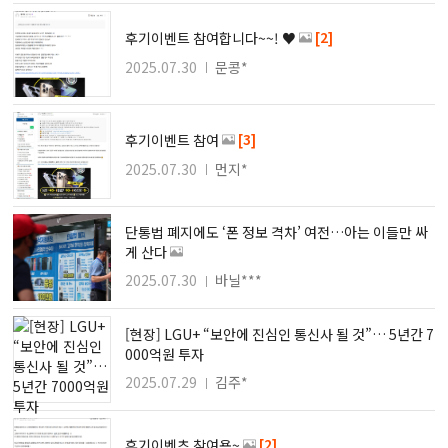
[2]
후기이벤트 참여합니다~~! ♥
2025.07.30
문콩*
[3]
후기이벤트 참여
2025.07.30
먼지*
단통법 폐지에도 ‘폰 정보 격차’ 여전…아는 이들만 싸
게 산다
2025.07.30
바닐***
[현장] LGU+ “보안에 진심인 통신사 될 것”… 5년간 7
000억원 투자
2025.07.29
김주*
[2]
후기이벤츠 참여용~