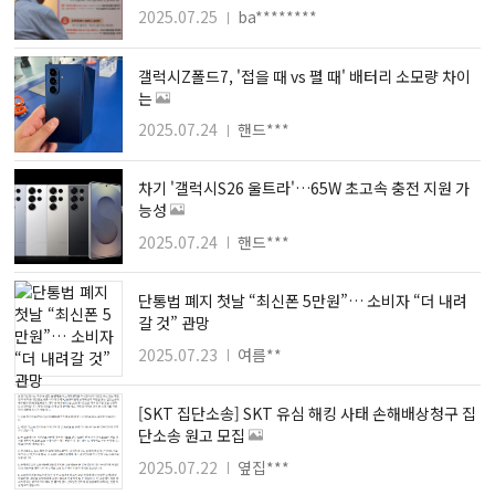
2025.07.25
ba********
갤럭시Z폴드7, '접을 때 vs 펼 때' 배터리 소모량 차이
는
2025.07.24
핸드***
차기 '갤럭시S26 울트라'…65W 초고속 충전 지원 가
능성
2025.07.24
핸드***
단통법 폐지 첫날 “최신폰 5만원”… 소비자 “더 내려
갈 것” 관망
2025.07.23
여름**
[SKT 집단소송] SKT 유심 해킹 사태 손해배상청구 집
단소송 원고 모집
2025.07.22
옆집***