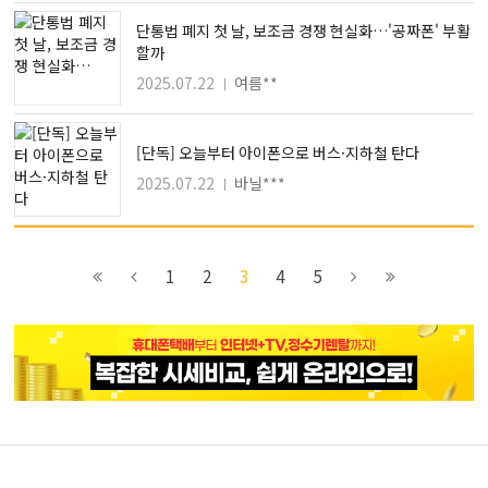
단통법 폐지 첫 날, 보조금 경쟁 현실화…'공짜폰' 부활
할까
2025.07.22
여름**
[단독] 오늘부터 아이폰으로 버스·지하철 탄다
2025.07.22
바닐***
이전
2
4
다음
1
2
3
4
5
블록으로
페이지로
페이지로
블록으로