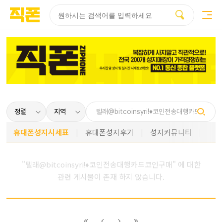
부산
양산
김해
울산
부산
양산
울산
김해
검색
홈페이지
홈페이지
홈페이지
홈페이지
검색엔진
검색엔진
검색엔진
검색엔진
제작
제작
제작
제작
최적화
최적화
최적화
최적화
피코소프트
피코소프트
피코소프트
피코소프트
피코소프트
피코소프트
피코소프트
피코소프트
휴대폰성지시세표
휴대폰성지후기
성지커뮤니티
"텔래@bitcoinsyriǃ♦코인전송대행카드코인구매" 에 대한
관련 게시물이 존재 하지 않습니다.
이전
이전
다음
다음