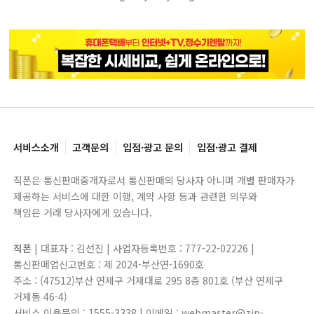
블록으로
페이지로
페이지로
블록으로
서비스소개
고객문의
입점·광고 문의
입점·광고 결제
직폰은 통신판매중개자로서 통신판매의 당사자 아니며 개별 판매자가
제공하는 서비스에 대한 이행, 계약 사항 등과 관련한 의무와
책임은 거래 당사자에게 있습니다.
직폰
| 대표자 : 김선진 | 사업자등록번호 : 777-22-02226 |
통신판매업신고번호 : 제 2024-부산연-1690호
주소 : (47512)부산 연제구 거제대로 295 8층 801호 (부산 연제구
거제동 46-4)
서비스 이용문의 : 1555-3338 | 이메일 : webmaster@zip-