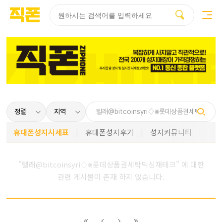
부산
양산
김해
울산
다름
검색
홈페이지
홈페이지
홈페이지
홈페이지
제작
제작
제작
제작
피코소프트
피코소프트
피코소프트
피코소프트
휴대폰성지시세표
휴대폰성지후기
성지커뮤니티
"텔래@bitcoinsyri♢⨳롯데상품권세탁믹싱재테크" 에 대한
관련 게시물이 존재 하지 않습니다.
이전
이전
다음
다음