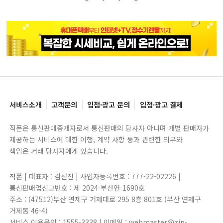
블록으로
페이지로
페이지로
블록으로
서비스소개
고객문의
입점·광고 문의
입점·광고 결제
직폰은 통신판매중개자로서 통신판매의 당사자 아니며 개별 판매자가
제공하는 서비스에 대한 이행, 계약 사항 등과 관련한 의무와
책임은 거래 당사자에게 있습니다.
직폰
| 대표자 : 김선진 | 사업자등록번호 : 777-22-02226 |
통신판매업신고번호 : 제 2024-부산연-1690호
주소 : (47512)부산 연제구 거제대로 295 8층 801호 (부산 연제구
거제동 46-4)
서비스 이용문의 : 1555-3338 | 이메일 : webmaster@zip-