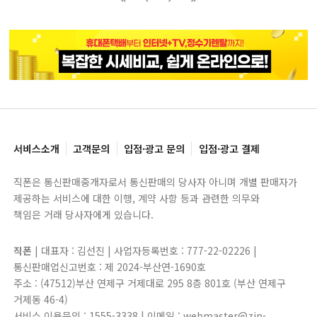
블록으로
페이지로
페이지로
블록으로
서비스소개
고객문의
입점·광고 문의
입점·광고 결제
직폰은 통신판매중개자로서 통신판매의 당사자 아니며 개별 판매자가
제공하는 서비스에 대한 이행, 계약 사항 등과 관련한 의무와
책임은 거래 당사자에게 있습니다.
직폰
| 대표자 : 김선진 | 사업자등록번호 : 777-22-02226 |
통신판매업신고번호 : 제 2024-부산연-1690호
주소 : (47512)부산 연제구 거제대로 295 8층 801호 (부산 연제구
거제동 46-4)
서비스 이용문의 : 1555-3338 | 이메일 : webmaster@zip-