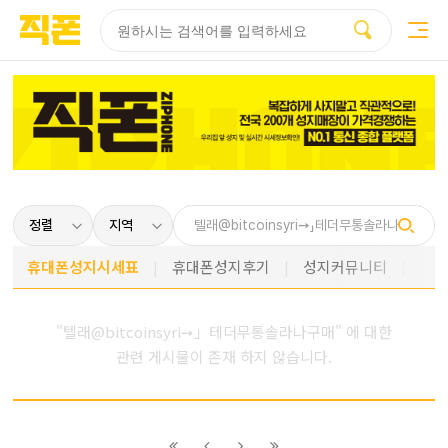
부산
양산
김해
울산
다름
검색
홈페이지
홈페이지
홈페이지
홈페이지
제작
제작
제작
제작
피코소프트
피코소프트
피코소프트
피코소프트
휴대폰성지시세표
휴대폰성지후기
성지커뮤니티
"텔래@bitcoinsyri➙」테더무통솔라나구매" 에 대한
관련 게시물이 존재 하지 않습니다.
이전
이전
다음
다음