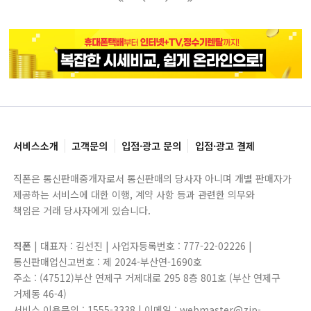
블록으로
페이지로
페이지로
블록으로
서비스소개
고객문의
입점·광고 문의
입점·광고 결제
직폰은 통신판매중개자로서 통신판매의 당사자 아니며 개별 판매자가
제공하는 서비스에 대한 이행, 계약 사항 등과 관련한 의무와
책임은 거래 당사자에게 있습니다.
직폰
| 대표자 : 김선진 | 사업자등록번호 : 777-22-02226 |
통신판매업신고번호 : 제 2024-부산연-1690호
주소 : (47512)부산 연제구 거제대로 295 8층 801호 (부산 연제구
거제동 46-4)
서비스 이용문의 : 1555-3338 | 이메일 : webmaster@zip-