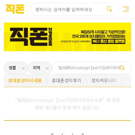
부산
양산
김해
울산
다름
검색
홈페이지
홈페이지
홈페이지
홈페이지
제작
제작
제작
제작
피코소프트
피코소프트
피코소프트
피코소프트
휴대폰성지시세표
휴대폰성지후기
성지커뮤니티
"텔래@bitcoinsyri:【sol구입테더최저수수료" 에 대한
관련 게시물이 존재 하지 않습니다.
이전
이전
다음
다음