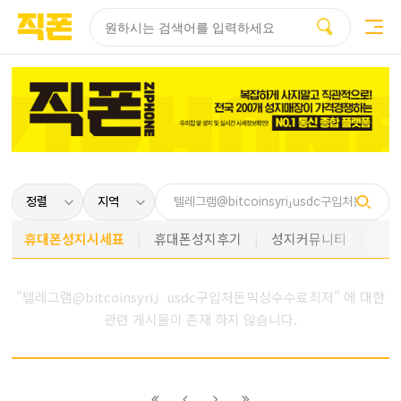
부산
양산
김해
울산
다름
검색
홈페이지
홈페이지
홈페이지
홈페이지
제작
제작
제작
제작
피코소프트
피코소프트
피코소프트
피코소프트
휴대폰성지시세표
휴대폰성지후기
성지커뮤니티
"텔레그램@bitcoinsyri」usdc구입처돈믹싱수수료최저" 에 대한
관련 게시물이 존재 하지 않습니다.
이전
이전
다음
다음