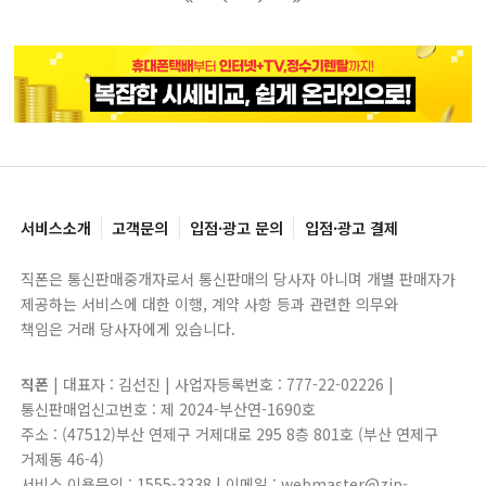
블록으로
페이지로
페이지로
블록으로
서비스소개
고객문의
입점·광고 문의
입점·광고 결제
직폰은 통신판매중개자로서 통신판매의 당사자 아니며 개별 판매자가
제공하는 서비스에 대한 이행, 계약 사항 등과 관련한 의무와
책임은 거래 당사자에게 있습니다.
직폰
| 대표자 : 김선진 | 사업자등록번호 : 777-22-02226 |
통신판매업신고번호 : 제 2024-부산연-1690호
주소 : (47512)부산 연제구 거제대로 295 8층 801호 (부산 연제구
거제동 46-4)
서비스 이용문의 : 1555-3338 | 이메일 : webmaster@zip-