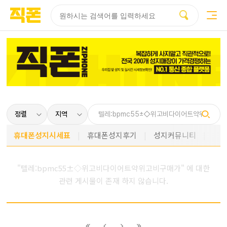
부산
양산
김해
울산
부산
양산
울산
김해
검색
홈페이지
홈페이지
홈페이지
홈페이지
검색엔진
검색엔진
검색엔진
검색엔진
제작
제작
제작
제작
최적화
최적화
최적화
최적화
피코소프트
피코소프트
피코소프트
피코소프트
피코소프트
피코소프트
피코소프트
피코소프트
휴대폰성지시세표
휴대폰성지후기
성지커뮤니티
"텔레:bpmc55±◇위고비다이어트약위고비구매가" 에 대한
관련 게시물이 존재 하지 않습니다.
이전
이전
다음
다음