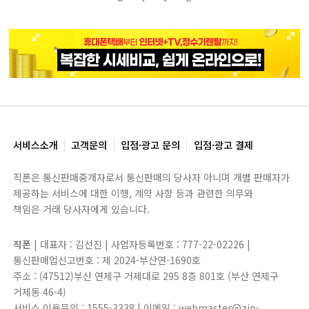
블록으로
페이지로
페이지로
블록으로
서비스소개
고객문의
입점·광고 문의
입점·광고 결제
직폰은 통신판매중개자로서 통신판매의 당사자 아니며 개별 판매자가
제공하는 서비스에 대한 이행, 계약 사항 등과 관련한 의무와
책임은 거래 당사자에게 있습니다.
직폰
| 대표자 : 김선진 | 사업자등록번호 : 777-22-02226 |
통신판매업신고번호 : 제 2024-부산연-1690호
주소 : (47512)부산 연제구 거제대로 295 8층 801호 (부산 연제구
거제동 46-4)
서비스 이용문의 : 1555-3338 | 이메일 : webmaster@zip-