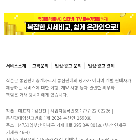
블록으로
페이지로
페이지로
블록으로
서비스소개
고객문의
입점·광고 문의
입점·광고 결제
직폰은 통신판매중개자로서 통신판매의 당사자 아니며 개별 판매자가
제공하는 서비스에 대한 이행, 계약 사항 등과 관련한 의무와
책임은 거래 당사자에게 있습니다.
직폰
| 대표자 : 김선진 | 사업자등록번호 : 777-22-02226 |
통신판매업신고번호 : 제 2024-부산연-1690호
주소 : (47512)부산 연제구 거제대로 295 8층 801호 (부산 연제구
거제동 46-4)
서비스 이용문의 : 1555-3338 | 이메일 : webmaster@zip-