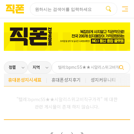
부산
양산
김해
울산
다름
검색
홈페이지
홈페이지
홈페이지
홈페이지
제작
제작
제작
제작
피코소프트
피코소프트
피코소프트
피코소프트
휴대폰성지시세표
휴대폰성지후기
성지커뮤니티
"텔레:bpmc55★★시알리스위고비직구가격" 에 대한
관련 게시물이 존재 하지 않습니다.
이전
이전
다음
다음