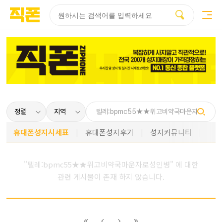
부산
양산
김해
울산
부산
양산
울산
김해
검색
홈페이지
홈페이지
홈페이지
홈페이지
검색엔진
검색엔진
검색엔진
검색엔진
제작
제작
제작
제작
최적화
최적화
최적화
최적화
피코소프트
피코소프트
피코소프트
피코소프트
피코소프트
피코소프트
피코소프트
피코소프트
휴대폰성지시세표
휴대폰성지후기
성지커뮤니티
"텔레:bpmc55★★위고비약국마운자로성인병" 에 대한
관련 게시물이 존재 하지 않습니다.
이전
이전
다음
다음