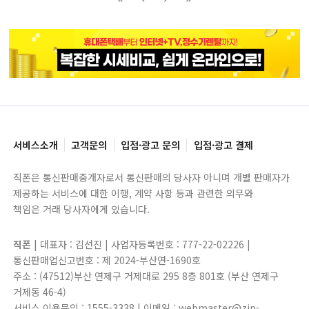
블록으로
페이지로
페이지로
블록으로
서비스소개
고객문의
입점·광고 문의
입점·광고 결제
직폰은 통신판매중개자로서 통신판매의 당사자 아니며 개별 판매자가
제공하는 서비스에 대한 이행, 계약 사항 등과 관련한 의무와
책임은 거래 당사자에게 있습니다.
직폰
| 대표자 : 김선진 | 사업자등록번호 : 777-22-02226 |
통신판매업신고번호 : 제 2024-부산연-1690호
주소 : (47512)부산 연제구 거제대로 295 8층 801호 (부산 연제구
거제동 46-4)
서비스 이용문의 : 1555-3338 | 이메일 : webmaster@zip-