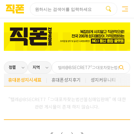
부산
양산
김해
울산
다름
검색
홈페이지
홈페이지
홈페이지
홈페이지
제작
제작
제작
제작
피코소프트
피코소프트
피코소프트
피코소프트
휴대폰성지시세표
휴대폰성지후기
성지커뮤니티
"텔레@BSECRET7「⊃대포차찾는법선불심매입판매" 에 대한
관련 게시물이 존재 하지 않습니다.
이전
이전
다음
다음