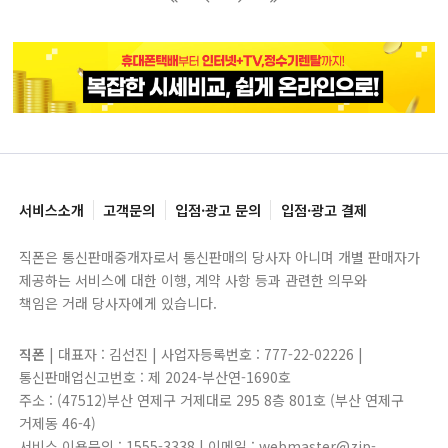
블록으로
페이지로
페이지로
블록으로
서비스소개
고객문의
입점·광고 문의
입점·광고 결제
직폰은 통신판매중개자로서 통신판매의 당사자 아니며 개별 판매자가
제공하는 서비스에 대한 이행, 계약 사항 등과 관련한 의무와
책임은 거래 당사자에게 있습니다.
직폰
| 대표자 : 김선진 | 사업자등록번호 : 777-22-02226 |
통신판매업신고번호 : 제 2024-부산연-1690호
주소 : (47512)부산 연제구 거제대로 295 8층 801호 (부산 연제구
거제동 46-4)
서비스 이용문의 : 1555-3338 | 이메일 : webmaster@zip-