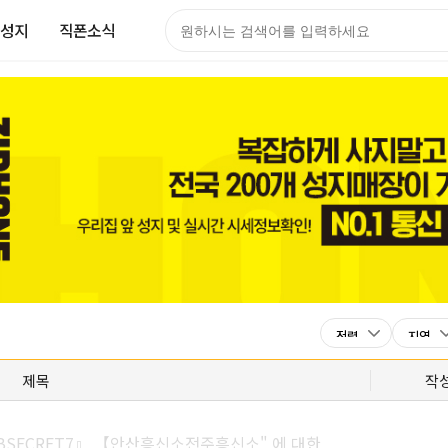
성지
직폰소식
제목
작
BSECRET7』 【안산흥신소전주흥신소" 에 대한