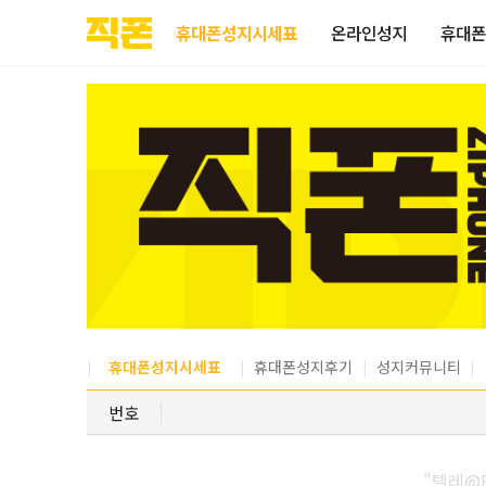
부산
양산
김해
울산
다름
검색
홈페이지
홈페이지
홈페이지
홈페이지
휴대폰성지시세표
온라인성지
휴대폰
제작
제작
제작
제작
피코소프트
피코소프트
피코소프트
피코소프트
휴대폰성지시세표
휴대폰성지후기
성지커뮤니티
번호
"텔레@