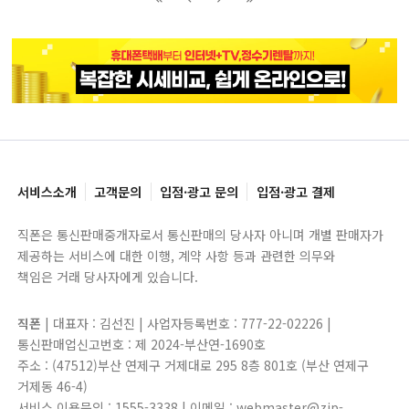
블록으로
페이지로
페이지로
블록으로
서비스소개
고객문의
입점·광고 문의
입점·광고 결제
직폰은 통신판매중개자로서 통신판매의 당사자 아니며 개별 판매자가
제공하는 서비스에 대한 이행, 계약 사항 등과 관련한 의무와
책임은 거래 당사자에게 있습니다.
직폰
| 대표자 : 김선진 | 사업자등록번호 : 777-22-02226 |
통신판매업신고번호 : 제 2024-부산연-1690호
주소 : (47512)부산 연제구 거제대로 295 8층 801호 (부산 연제구
거제동 46-4)
서비스 이용문의 : 1555-3338 | 이메일 : webmaster@zip-