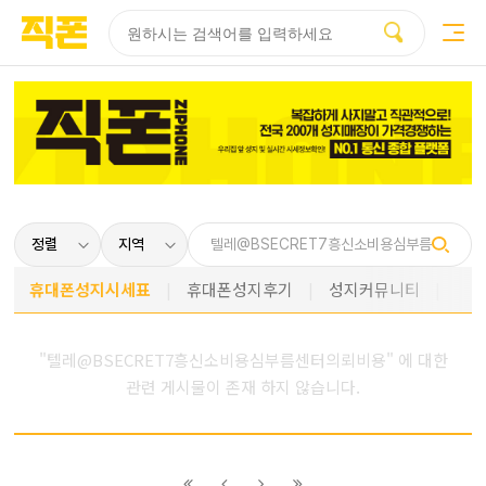
부산
양산
김해
울산
다름
검색
홈페이지
홈페이지
홈페이지
홈페이지
제작
제작
제작
제작
피코소프트
피코소프트
피코소프트
피코소프트
휴대폰성지시세표
휴대폰성지후기
성지커뮤니티
"텔레@BSECRET7흥신소비용심부름센터의뢰비용" 에 대한
관련 게시물이 존재 하지 않습니다.
이전
이전
다음
다음