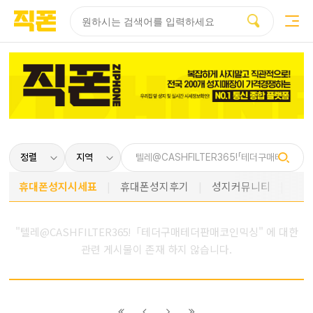
부산
양산
김해
울산
부산
양산
울산
김해
검색
홈페이지
홈페이지
홈페이지
홈페이지
검색엔진
검색엔진
검색엔진
검색엔진
제작
제작
제작
제작
최적화
최적화
최적화
최적화
피코소프트
피코소프트
피코소프트
피코소프트
피코소프트
피코소프트
피코소프트
피코소프트
휴대폰성지시세표
휴대폰성지후기
성지커뮤니티
"텔레@CASHFILTER365ǃ「테더구매테더판매코인믹싱" 에 대한
관련 게시물이 존재 하지 않습니다.
이전
이전
다음
다음