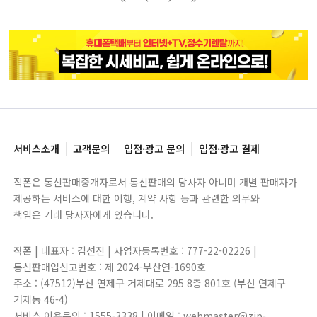
블록으로
페이지로
페이지로
블록으로
서비스소개
고객문의
입점·광고 문의
입점·광고 결제
직폰은 통신판매중개자로서 통신판매의 당사자 아니며 개별 판매자가
제공하는 서비스에 대한 이행, 계약 사항 등과 관련한 의무와
책임은 거래 당사자에게 있습니다.
직폰
| 대표자 : 김선진 | 사업자등록번호 : 777-22-02226 |
통신판매업신고번호 : 제 2024-부산연-1690호
주소 : (47512)부산 연제구 거제대로 295 8층 801호 (부산 연제구
거제동 46-4)
서비스 이용문의 : 1555-3338 | 이메일 : webmaster@zip-