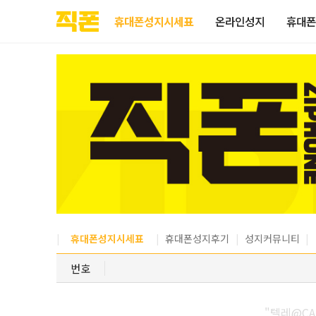
부산
양산
김해
울산
다름
검색
홈페이지
홈페이지
홈페이지
홈페이지
휴대폰성지시세표
온라인성지
휴대폰
제작
제작
제작
제작
피코소프트
피코소프트
피코소프트
피코소프트
휴대폰성지시세표
휴대폰성지후기
성지커뮤니티
번호
"텔레@CA