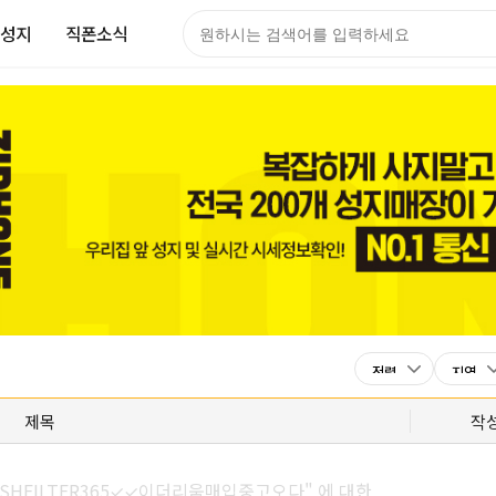
성지
직폰소식
제목
작
SHFILTER365✓✓이더리움매입중고오다" 에 대한