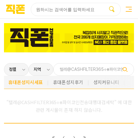
부산
양산
김해
울산
다름
검색
홈페이지
홈페이지
홈페이지
홈페이지
제작
제작
제작
제작
피코소프트
피코소프트
피코소프트
피코소프트
휴대폰성지시세표
휴대폰성지후기
성지커뮤니티
"텔레@CASHFILTER365⟡⨳파이코인전송대행대검세탁" 에 대한
관련 게시물이 존재 하지 않습니다.
이전
이전
다음
다음