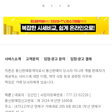
이전
이전
다음
다음
블록으로
페이지로
페이지로
블록으로
서비스소개
고객문의
입점·광고 문의
입점·광고 결제
직폰은 통신판매중개자로서 통신판매의 당사자 아니며 개별 판매자가
제공하는 서비스에 대한 이행, 계약 사항 등과 관련한 의무와
책임은 거래 당사자에게 있습니다.
직폰
| 대표자 : 김선진 | 사업자등록번호 : 777-22-02226 |
통신판매업신고번호 : 제 2024-부산연-1690호
주소 : (47512)부산 연제구 거제대로 295 8층 801호 (부산 연제구
거제동 46-4)