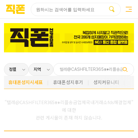
부산
양산
김해
울산
다름
검색
홈페이지
홈페이지
홈페이지
홈페이지
제작
제작
제작
제작
피코소프트
피코소프트
피코소프트
피코소프트
휴대폰성지시세표
휴대폰성지후기
성지커뮤니티
"텔레@CASHFILTER365⨳♦리플송금업체국내거래소fds해결업체"
에 대한
관련 게시물이 존재 하지 않습니다.