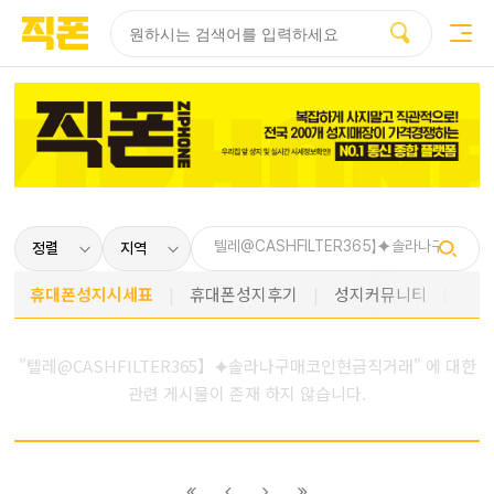
부산
양산
김해
울산
다름
검색
홈페이지
홈페이지
홈페이지
홈페이지
제작
제작
제작
제작
피코소프트
피코소프트
피코소프트
피코소프트
휴대폰성지시세표
휴대폰성지후기
성지커뮤니티
"텔레@CASHFILTER365】⯌솔라나구매코인현금직거래" 에 대한
관련 게시물이 존재 하지 않습니다.
이전
이전
다음
다음