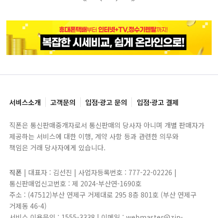
블록으로
페이지로
페이지로
블록으로
서비스소개
고객문의
입점·광고 문의
입점·광고 결제
직폰은 통신판매중개자로서 통신판매의 당사자 아니며 개별 판매자가
제공하는 서비스에 대한 이행, 계약 사항 등과 관련한 의무와
책임은 거래 당사자에게 있습니다.
직폰
| 대표자 : 김선진 | 사업자등록번호 : 777-22-02226 |
통신판매업신고번호 : 제 2024-부산연-1690호
주소 : (47512)부산 연제구 거제대로 295 8층 801호 (부산 연제구
거제동 46-4)
서비스 이용문의 : 1555-3338 | 이메일 : webmaster@zip-