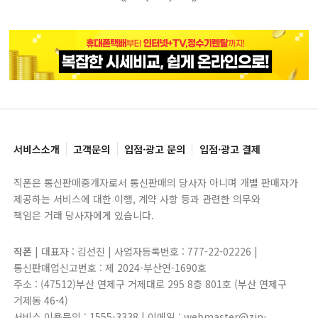
블록으로
페이지로
페이지로
블록으로
서비스소개
고객문의
입점·광고 문의
입점·광고 결제
직폰은 통신판매중개자로서 통신판매의 당사자 아니며 개별 판매자가
제공하는 서비스에 대한 이행, 계약 사항 등과 관련한 의무와
책임은 거래 당사자에게 있습니다.
직폰
| 대표자 : 김선진 | 사업자등록번호 : 777-22-02226 |
통신판매업신고번호 : 제 2024-부산연-1690호
주소 : (47512)부산 연제구 거제대로 295 8층 801호 (부산 연제구
거제동 46-4)
서비스 이용문의 : 1555-3338 | 이메일 : webmaster@zip-