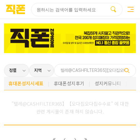
부산
양산
김해
울산
다름
검색
홈페이지
홈페이지
홈페이지
홈페이지
제작
제작
제작
제작
피코소프트
피코소프트
피코소프트
피코소프트
휴대폰성지시세표
휴대폰성지후기
성지커뮤니티
"텔레@CASHFILTER365】【오다집오다집수수료" 에 대한
관련 게시물이 존재 하지 않습니다.
이전
이전
다음
다음