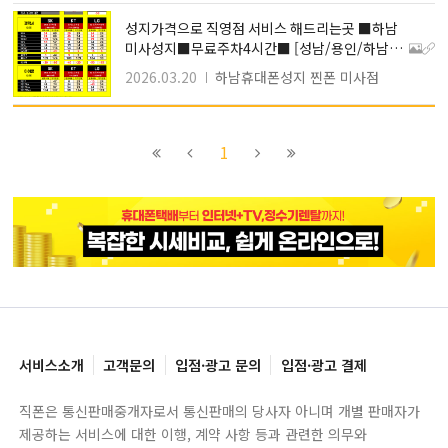
성지가격으로 직영점 서비스 해드리는곳 ■하남
미사성지■무료주차4시간■ [성남/용인/하남지
역 최저가 성지]
2026.03.20
하남휴대폰성지 찐폰 미사점
이전
이전
다음
다음
1
블록으로
페이지로
페이지로
블록으로
서비스소개
고객문의
입점·광고 문의
입점·광고 결제
직폰은 통신판매중개자로서 통신판매의 당사자 아니며 개별 판매자가
제공하는 서비스에 대한 이행, 계약 사항 등과 관련한 의무와