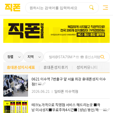
부산
양산
김해
울산
다름
검색
홈페이지
홈페이지
홈페이지
홈페이지
제작
제작
제작
제작
피코소프트
피코소프트
피코소프트
피코소프트
휴대폰성지시세표
휴대폰성지후기
성지커뮤니티
0621 이수역 7번출구 앞 서울 최강 휴대폰성지 이수
점!!
2026.06.21
일타폰 이수역점
테크노가격으로 직영점 서비스 해드리는곳 ■하
남 미사성지■무료주차4시간■ [성남/용인/하남