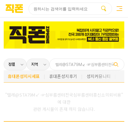
부산
양산
김해
울산
다름
검색
홈페이지
홈페이지
홈페이지
홈페이지
제작
제작
제작
제작
피코소프트
피코소프트
피코소프트
피코소프트
휴대폰성지시세표
휴대폰성지후기
성지커뮤니티
"텔레@STA79M↙ ☞심부름센터전국심부름센터흥신소의뢰비용"
에 대한
관련 게시물이 존재 하지 않습니다.