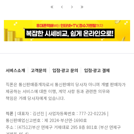
이전
이전
다음
다음
블록으로
페이지로
페이지로
블록으로
서비스소개
고객문의
입점·광고 문의
입점·광고 결제
직폰은 통신판매중개자로서 통신판매의 당사자 아니며 개별 판매자가
제공하는 서비스에 대한 이행, 계약 사항 등과 관련한 의무와
책임은 거래 당사자에게 있습니다.
직폰
| 대표자 : 김선진 | 사업자등록번호 : 777-22-02226 |
통신판매업신고번호 : 제 2024-부산연-1690호
주소 : (47512)부산 연제구 거제대로 295 8층 801호 (부산 연제구
거제동 46-4)