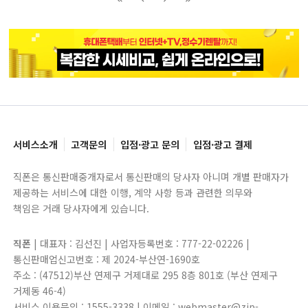
블록으로
페이지로
페이지로
블록으로
서비스소개
고객문의
입점·광고 문의
입점·광고 결제
직폰은 통신판매중개자로서 통신판매의 당사자 아니며 개별 판매자가
제공하는 서비스에 대한 이행, 계약 사항 등과 관련한 의무와
책임은 거래 당사자에게 있습니다.
직폰
| 대표자 : 김선진 | 사업자등록번호 : 777-22-02226 |
통신판매업신고번호 : 제 2024-부산연-1690호
주소 : (47512)부산 연제구 거제대로 295 8층 801호 (부산 연제구
거제동 46-4)
서비스 이용문의 : 1555-3338 | 이메일 : webmaster@zip-