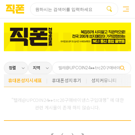
부산
양산
김해
울산
다름
검색
홈페이지
홈페이지
홈페이지
홈페이지
제작
제작
제작
제작
피코소프트
피코소프트
피코소프트
피코소프트
휴대폰성지시세표
휴대폰성지후기
성지커뮤니티
"텔레@UPCOIN24▸▸trc20구매바이낸스구입대행" 에 대한
관련 게시물이 존재 하지 않습니다.
이전
이전
다음
다음