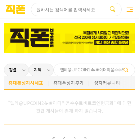
부산
양산
김해
울산
다름
검색
홈페이지
홈페이지
홈페이지
홈페이지
제작
제작
제작
제작
피코소프트
피코소프트
피코소프트
피코소프트
휴대폰성지시세표
휴대폰성지후기
성지커뮤니티
"텔레@UPCOIN24▸✺이더리움수수료비트코인현금화" 에 대한
관련 게시물이 존재 하지 않습니다.
이전
이전
다음
다음