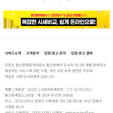
블록으로
페이지로
페이지로
블록으로
서비스소개
고객문의
입점·광고 문의
입점·광고 결제
직폰은 통신판매중개자로서 통신판매의 당사자 아니며 개별 판매자가
제공하는 서비스에 대한 이행, 계약 사항 등과 관련한 의무와
책임은 거래 당사자에게 있습니다.
직폰
| 대표자 : 김선진 | 사업자등록번호 : 777-22-02226 |
통신판매업신고번호 : 제 2024-부산연-1690호
주소 : (47512)부산 연제구 거제대로 295 8층 801호 (부산 연제구
거제동 46-4)
서비스 이용문의 : 1555-3338 | 이메일 : webmaster@zip-