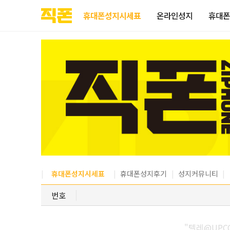
부산
양산
김해
울산
다름
검색
홈페이지
홈페이지
홈페이지
홈페이지
휴대폰성지시세표
온라인성지
휴대폰
제작
제작
제작
제작
피코소프트
피코소프트
피코소프트
피코소프트
휴대폰성지시세표
휴대폰성지후기
성지커뮤니티
번호
"텔레@UPC