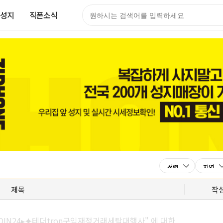
성지
직폰소식
제목
작
OIN24▸⯌테더tron구입재정거래세탁대행사" 에 대한