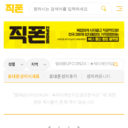
부산
양산
김해
울산
다름
검색
홈페이지
홈페이지
홈페이지
홈페이지
제작
제작
제작
제작
피코소프트
피코소프트
피코소프트
피코소프트
휴대폰성지시세표
휴대폰성지후기
성지커뮤니티
"텔레@UPCOIN24♢⯌테더개인지갑금은돈믹싱" 에 대한
관련 게시물이 존재 하지 않습니다.
이전
이전
다음
다음