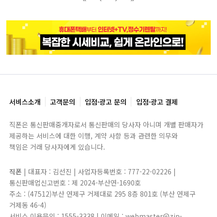
블록으로
페이지로
페이지로
블록으로
서비스소개
고객문의
입점·광고 문의
입점·광고 결제
직폰은 통신판매중개자로서 통신판매의 당사자 아니며 개별 판매자가
제공하는 서비스에 대한 이행, 계약 사항 등과 관련한 의무와
책임은 거래 당사자에게 있습니다.
직폰
| 대표자 : 김선진 | 사업자등록번호 : 777-22-02226 |
통신판매업신고번호 : 제 2024-부산연-1690호
주소 : (47512)부산 연제구 거제대로 295 8층 801호 (부산 연제구
거제동 46-4)
서비스 이용문의 : 1555-3338 | 이메일 : webmaster@zip-