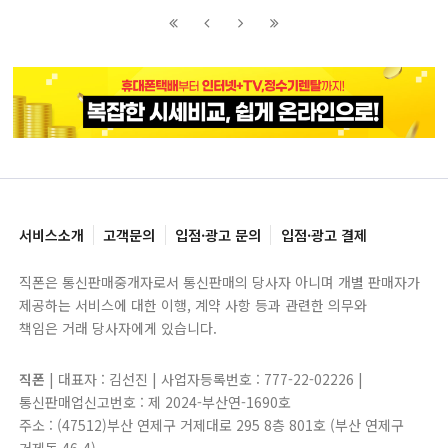
이전
이전
다음
다음
블록으로
페이지로
페이지로
블록으로
서비스소개
고객문의
입점·광고 문의
입점·광고 결제
직폰은 통신판매중개자로서 통신판매의 당사자 아니며 개별 판매자가
제공하는 서비스에 대한 이행, 계약 사항 등과 관련한 의무와
책임은 거래 당사자에게 있습니다.
직폰
| 대표자 : 김선진 | 사업자등록번호 : 777-22-02226 |
통신판매업신고번호 : 제 2024-부산연-1690호
주소 : (47512)부산 연제구 거제대로 295 8층 801호 (부산 연제구
거제동 46-4)