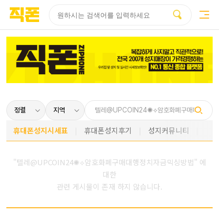
부산
양산
김해
울산
다름
검색
홈페이지
홈페이지
홈페이지
홈페이지
제작
제작
제작
제작
피코소프트
피코소프트
피코소프트
피코소프트
휴대폰성지시세표
휴대폰성지후기
성지커뮤니티
"텔레@UPCOIN24✺⟡암호화폐구매대행정치자금믹싱방법" 에
대한
관련 게시물이 존재 하지 않습니다.