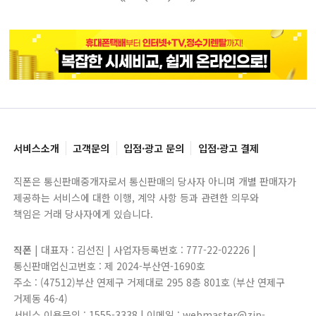
블록으로
페이지로
페이지로
블록으로
서비스소개
고객문의
입점·광고 문의
입점·광고 결제
직폰은 통신판매중개자로서 통신판매의 당사자 아니며 개별 판매자가
제공하는 서비스에 대한 이행, 계약 사항 등과 관련한 의무와
책임은 거래 당사자에게 있습니다.
직폰
| 대표자 : 김선진 | 사업자등록번호 : 777-22-02226 |
통신판매업신고번호 : 제 2024-부산연-1690호
주소 : (47512)부산 연제구 거제대로 295 8층 801호 (부산 연제구
거제동 46-4)
서비스 이용문의 : 1555-3338 | 이메일 : webmaster@zip-