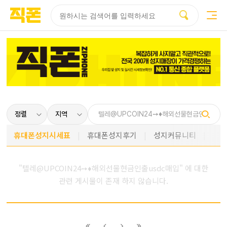
부산
양산
김해
울산
다름
검색
홈페이지
홈페이지
홈페이지
홈페이지
제작
제작
제작
제작
피코소프트
피코소프트
피코소프트
피코소프트
휴대폰성지시세표
휴대폰성지후기
성지커뮤니티
"텔레@UPCOIN24➙♦해외선물현금인출usdc매입" 에 대한
관련 게시물이 존재 하지 않습니다.
이전
이전
다음
다음