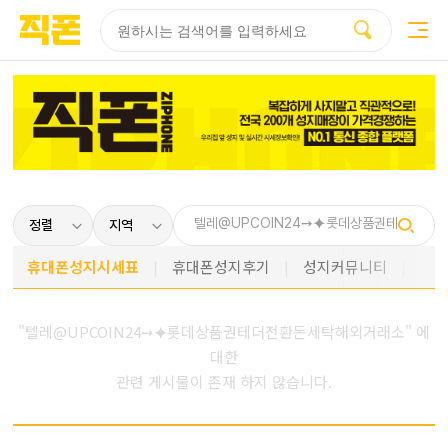
부산
양산
김해
울산
다름
검색
홈페이지
홈페이지
홈페이지
홈페이지
제작
제작
제작
제작
피코소프트
피코소프트
피코소프트
피코소프트
휴대폰성지시세표
휴대폰성지후기
성지커뮤니티
"텔레@UPCOIN24➙⯌롯데상품권테더전환돈세탁해외거래소" 에
대한
관련 게시물이 존재 하지 않습니다.