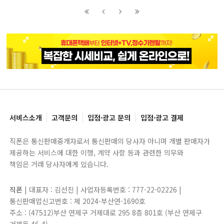
이전
이전
다음
다음
블록으로
페이지로
페이지로
블록으로
서비스소개
고객문의
입점·광고 문의
입점·광고 결제
직폰은 통신판매중개자로서 통신판매의 당사자 아니며 개별 판매자가
제공하는 서비스에 대한 이행, 계약 사항 등과 관련한 의무와
책임은 거래 당사자에게 있습니다.
직폰
| 대표자 : 김선진 | 사업자등록번호 : 777-22-02226 |
통신판매업신고번호 : 제 2024-부산연-1690호
주소 : (47512)부산 연제구 거제대로 295 8층 801호 (부산 연제구
거제동 46-4)