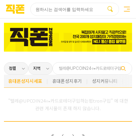
부산
양산
김해
울산
다름
검색
홈페이지
홈페이지
홈페이지
홈페이지
제작
제작
제작
제작
피코소프트
피코소프트
피코소프트
피코소프트
휴대폰성지시세표
휴대폰성지후기
성지커뮤니티
"텔레@UPCOIN24⟡▸카드로테더구입하는법tron구입" 에 대한
관련 게시물이 존재 하지 않습니다.
이전
이전
다음
다음