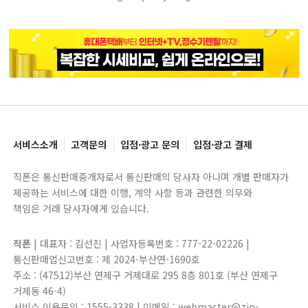
블록으로
페이지로
페이지로
블록으로
서비스소개
고객문의
입점·광고 문의
입점·광고 결제
직폰은 통신판매중개자로서 통신판매의 당사자 아니며 개별 판매자가
제공하는 서비스에 대한 이행, 계약 사항 등과 관련한 의무와
책임은 거래 당사자에게 있습니다.
직폰
| 대표자 : 김선진 | 사업자등록번호 : 777-22-02226 |
통신판매업신고번호 : 제 2024-부산연-1690호
주소 : (47512)부산 연제구 거제대로 295 8층 801호 (부산 연제구
거제동 46-4)
서비스 이용문의 : 1555-3338 | 이메일 : webmaster@zip-