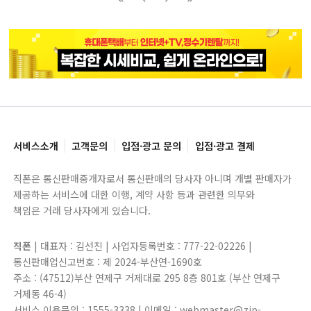
블록으로
페이지로
페이지로
블록으로
서비스소개
고객문의
입점·광고 문의
입점·광고 결제
직폰은 통신판매중개자로서 통신판매의 당사자 아니며 개별 판매자가
제공하는 서비스에 대한 이행, 계약 사항 등과 관련한 의무와
책임은 거래 당사자에게 있습니다.
직폰
| 대표자 : 김선진 | 사업자등록번호 : 777-22-02226 |
통신판매업신고번호 : 제 2024-부산연-1690호
주소 : (47512)부산 연제구 거제대로 295 8층 801호 (부산 연제구
거제동 46-4)
서비스 이용문의 : 1555-3338 | 이메일 : webmaster@zip-