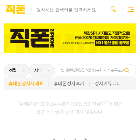
부산
양산
김해
울산
다름
검색
홈페이지
홈페이지
홈페이지
홈페이지
제작
제작
제작
제작
피코소프트
피코소프트
피코소프트
피코소프트
휴대폰성지시세표
휴대폰성지후기
성지커뮤니티
"텔레@UPCOIN24⟡♦환치기모든코인현금화" 에 대한
관련 게시물이 존재 하지 않습니다.
이전
이전
다음
다음