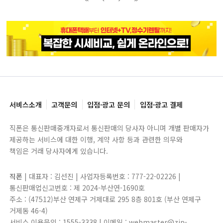
블록으로
페이지로
페이지로
블록으로
서비스소개
고객문의
입점·광고 문의
입점·광고 결제
직폰은 통신판매중개자로서 통신판매의 당사자 아니며 개별 판매자가
제공하는 서비스에 대한 이행, 계약 사항 등과 관련한 의무와
책임은 거래 당사자에게 있습니다.
직폰
| 대표자 : 김선진 | 사업자등록번호 : 777-22-02226 |
통신판매업신고번호 : 제 2024-부산연-1690호
주소 : (47512)부산 연제구 거제대로 295 8층 801호 (부산 연제구
거제동 46-4)
서비스 이용문의 : 1555-3338 | 이메일 : webmaster@zip-