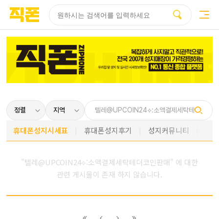
부산
양산
김해
울산
다름
검색
홈페이지
홈페이지
홈페이지
홈페이지
제작
제작
제작
제작
피코소프트
피코소프트
피코소프트
피코소프트
휴대폰성지시세표
휴대폰성지후기
성지커뮤니티
"텔레@UPCOIN24⟡:소액결제세탁테더코인판매" 에 대한
관련 게시물이 존재 하지 않습니다.
이전
이전
다음
다음