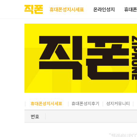
부산
양산
김해
울산
부산
양산
울산
김해
검색
홈페이지
홈페이지
홈페이지
홈페이지
검색엔진
검색엔진
검색엔진
검색엔진
휴대폰성지시세표
온라인성지
휴대폰
제작
제작
제작
제작
최적화
최적화
최적화
최적화
피코소프트
피코소프트
피코소프트
피코소프트
피코소프트
피코소프트
피코소프트
피코소프트
휴대폰성지시세표
휴대폰성지후기
성지커뮤니티
번호
"텔레@UPC