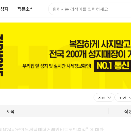
성지
직폰소식
제목
작
OIN24⟡:코인돈세탁테더거래업비트코인추적" 에 대한