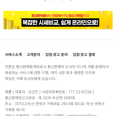
블록으로
페이지로
페이지로
블록으로
서비스소개
고객문의
입점·광고 문의
입점·광고 결제
직폰은 통신판매중개자로서 통신판매의 당사자 아니며 개별 판매자가
제공하는 서비스에 대한 이행, 계약 사항 등과 관련한 의무와
책임은 거래 당사자에게 있습니다.
직폰
| 대표자 : 김선진 | 사업자등록번호 : 777-22-02226 |
통신판매업신고번호 : 제 2024-부산연-1690호
주소 : (47512)부산 연제구 거제대로 295 8층 801호 (부산 연제구
거제동 46-4)
서비스 이용문의 : 1555-3338 | 이메일 : webmaster@zip-