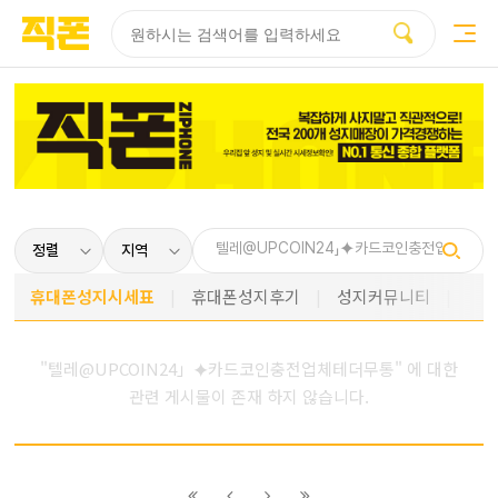
부산
양산
김해
울산
다름
검색
홈페이지
홈페이지
홈페이지
홈페이지
제작
제작
제작
제작
피코소프트
피코소프트
피코소프트
피코소프트
휴대폰성지시세표
휴대폰성지후기
성지커뮤니티
"텔레@UPCOIN24」⯌카드코인충전업체테더무통" 에 대한
관련 게시물이 존재 하지 않습니다.
이전
이전
다음
다음