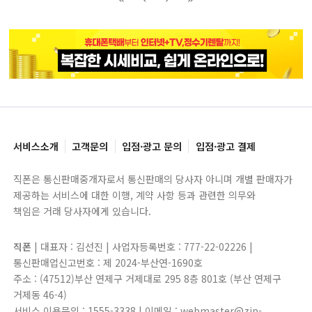
블록으로
페이지로
페이지로
블록으로
서비스소개
고객문의
입점·광고 문의
입점·광고 결제
직폰은 통신판매중개자로서 통신판매의 당사자 아니며 개별 판매자가
제공하는 서비스에 대한 이행, 계약 사항 등과 관련한 의무와
책임은 거래 당사자에게 있습니다.
직폰
| 대표자 : 김선진 | 사업자등록번호 : 777-22-02226 |
통신판매업신고번호 : 제 2024-부산연-1690호
주소 : (47512)부산 연제구 거제대로 295 8층 801호 (부산 연제구
거제동 46-4)
서비스 이용문의 : 1555-3338 | 이메일 : webmaster@zip-