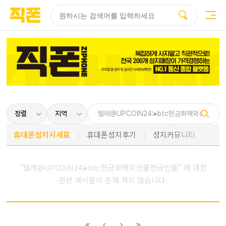
부산
양산
김해
울산
다름
검색
홈페이지
홈페이지
홈페이지
홈페이지
제작
제작
제작
제작
피코소프트
피코소프트
피코소프트
피코소프트
휴대폰성지시세표
휴대폰성지후기
성지커뮤니티
"텔레@UPCOIN24:▸btc현금화해외선물현금인출" 에 대한
관련 게시물이 존재 하지 않습니다.
이전
이전
다음
다음