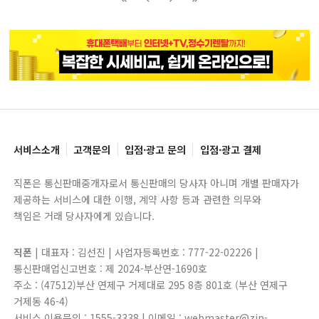
블록으로
페이지로
페이지로
블록으로
서비스소개
고객문의
입점·광고 문의
입점·광고 결제
직폰은 통신판매중개자로서 통신판매의 당사자 아니며 개별 판매자가
제공하는 서비스에 대한 이행, 계약 사항 등과 관련한 의무와
책임은 거래 당사자에게 있습니다.
직폰
| 대표자 : 김선진 | 사업자등록번호 : 777-22-02226 |
통신판매업신고번호 : 제 2024-부산연-1690호
주소 : (47512)부산 연제구 거제대로 295 8층 801호 (부산 연제구
거제동 46-4)
서비스 이용문의 : 1555-3338 | 이메일 : webmaster@zip-