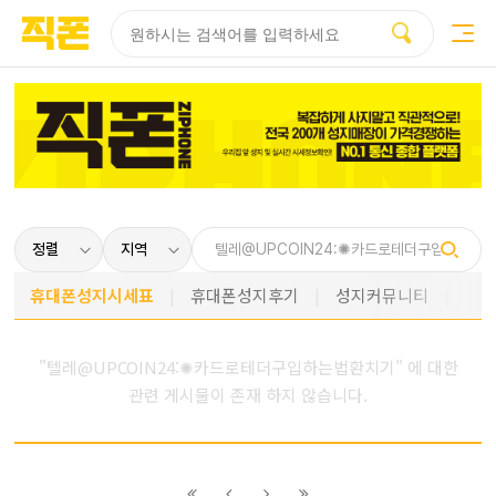
부산
양산
김해
울산
다름
검색
홈페이지
홈페이지
홈페이지
홈페이지
제작
제작
제작
제작
피코소프트
피코소프트
피코소프트
피코소프트
휴대폰성지시세표
휴대폰성지후기
성지커뮤니티
"텔레@UPCOIN24:✺카드로테더구입하는법환치기" 에 대한
관련 게시물이 존재 하지 않습니다.
이전
이전
다음
다음