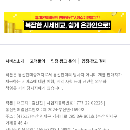
블록으로
페이지로
페이지로
블록으로
서비스소개
고객문의
입점·광고 문의
입점·광고 결제
직폰은 통신판매중개자로서 통신판매의 당사자 아니며 개별 판매자가
제공하는 서비스에 대한 이행, 계약 사항 등과 관련한 의무와
책임은 거래 당사자에게 있습니다.
직폰
| 대표자 : 김선진 | 사업자등록번호 : 777-22-02226 |
통신판매업신고번호 : 제 2024-부산연-1690호
주소 : (47512)부산 연제구 거제대로 295 8층 801호 (부산 연제구
거제동 46-4)
서비스 이용문의 : 1555-3338 | 이메일 : webmaster@zip-