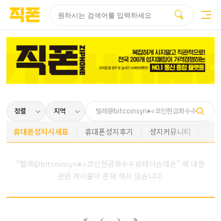
부산
양산
김해
울산
다름
검색
홈페이지
홈페이지
홈페이지
홈페이지
제작
제작
제작
제작
피코소프트
피코소프트
피코소프트
피코소프트
휴대폰성지시세표
휴대폰성지후기
성지커뮤니티
"텔레@bitcoinsyri♦⟡코인현금화수수료테더손대손" 에 대한
관련 게시물이 존재 하지 않습니다.
이전
이전
다음
다음