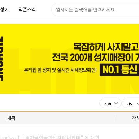
성지
직폰소식
제목
작
fundwash「✺자금현금화업체테더판매" 에 대한