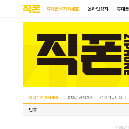
부산
양산
김해
울산
다름
검색
홈페이지
홈페이지
홈페이지
홈페이지
휴대폰성지시세표
온라인성지
휴대폰
제작
제작
제작
제작
피코소프트
피코소프트
피코소프트
피코소프트
휴대폰성지시세표
휴대폰성지후기
성지커뮤니티
번호
"텔레@