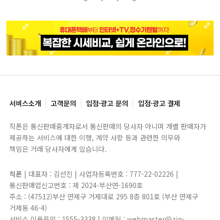
블록으로
페이지로
페이지로
블록으로
서비스소개
고객문의
입점·광고 문의
입점·광고 결제
직폰은 통신판매중개자로서 통신판매의 당사자 아니며 개별 판매자가
제공하는 서비스에 대한 이행, 계약 사항 등과 관련한 의무와
책임은 거래 당사자에게 있습니다.
직폰
| 대표자 : 김선진 | 사업자등록번호 : 777-22-02226 |
통신판매업신고번호 : 제 2024-부산연-1690호
주소 : (47512)부산 연제구 거제대로 295 8층 801호 (부산 연제구
거제동 46-4)
서비스 이용문의 : 1555-3338 | 이메일 : webmaster@zip-