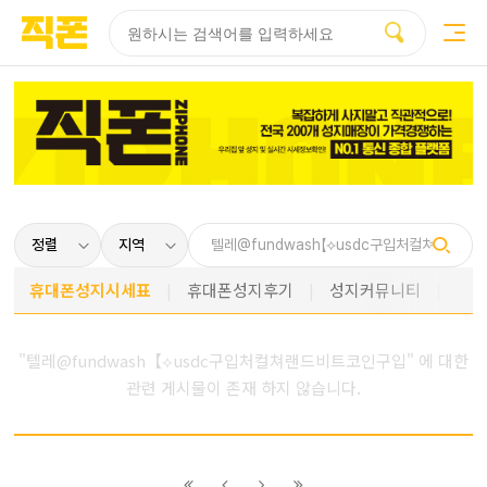
부산
양산
김해
울산
다름
검색
홈페이지
홈페이지
홈페이지
홈페이지
제작
제작
제작
제작
피코소프트
피코소프트
피코소프트
피코소프트
휴대폰성지시세표
휴대폰성지후기
성지커뮤니티
"텔레@fundwash【⟡usdc구입처컬쳐랜드비트코인구입" 에 대한
관련 게시물이 존재 하지 않습니다.
이전
이전
다음
다음