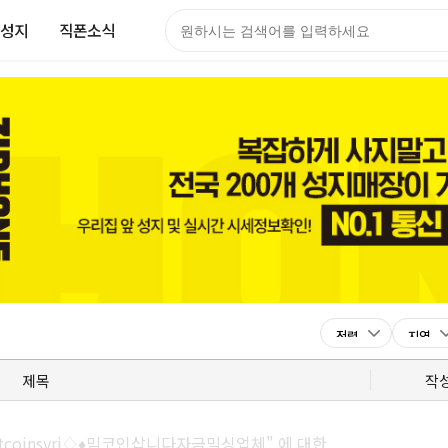
성지
직폰소식
제목
작
itcoinsyri♢♦밈코인삽니다자금믹싱업체" 에 대한