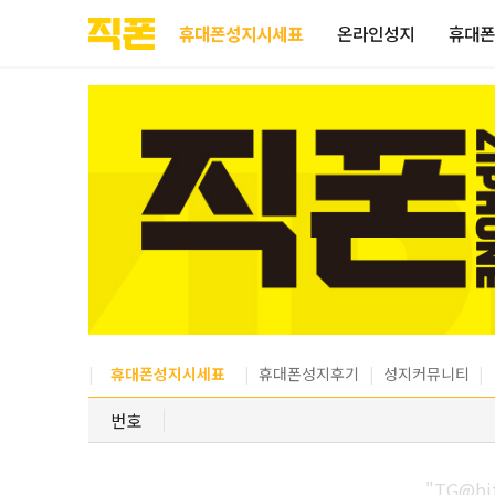
부산
양산
김해
울산
다름
검색
홈페이지
홈페이지
홈페이지
홈페이지
휴대폰성지시세표
온라인성지
휴대폰
제작
제작
제작
제작
피코소프트
피코소프트
피코소프트
피코소프트
휴대폰성지시세표
휴대폰성지후기
성지커뮤니티
번호
"TG@b