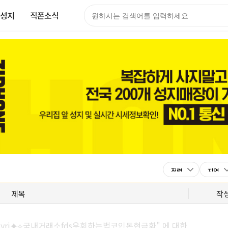
성지
직폰소식
제목
작
insyri⯌⟡국내거래소fds우회하는법코인돈현금화" 에 대한