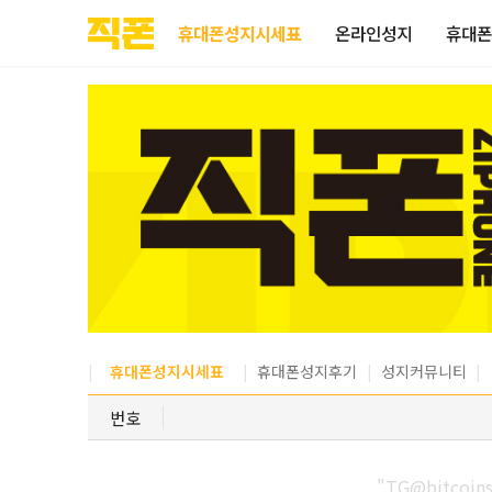
부산
양산
김해
울산
다름
검색
홈페이지
홈페이지
홈페이지
홈페이지
휴대폰성지시세표
온라인성지
휴대폰
제작
제작
제작
제작
피코소프트
피코소프트
피코소프트
피코소프트
휴대폰성지시세표
휴대폰성지후기
성지커뮤니티
번호
"TG@bitco