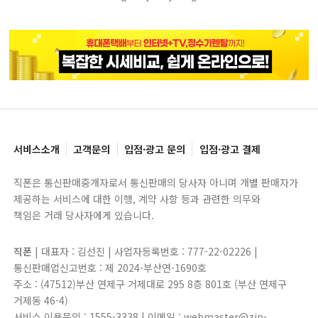
블록으로
페이지로
페이지로
블록으로
서비스소개
고객문의
입점·광고 문의
입점·광고 결제
직폰은 통신판매중개자로서 통신판매의 당사자 아니며 개별 판매자가
제공하는 서비스에 대한 이행, 계약 사항 등과 관련한 의무와
책임은 거래 당사자에게 있습니다.
직폰
| 대표자 : 김선진 | 사업자등록번호 : 777-22-02226 |
통신판매업신고번호 : 제 2024-부산연-1690호
주소 : (47512)부산 연제구 거제대로 295 8층 801호 (부산 연제구
거제동 46-4)
서비스 이용문의 : 1555-3338 | 이메일 : webmaster@zip-