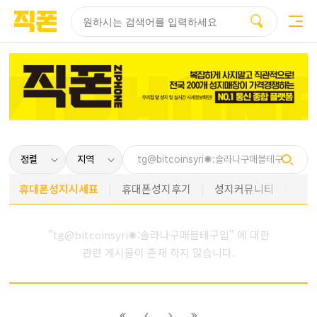
부산
양산
김해
울산
다름
검색
홈페이지
홈페이지
홈페이지
홈페이지
제작
제작
제작
제작
피코소프트
피코소프트
피코소프트
피코소프트
휴대폰성지시세표
휴대폰성지후기
성지커뮤니티
"tg@bitcoinsyri✺:솔라나구매블테구입" 에 대한
관련 게시물이 존재 하지 않습니다.
이전
이전
다음
다음