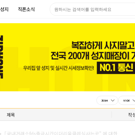
성지
직폰소식
제목
작
syri⯌「국내거래소fds출금시간이더리움클레식사는곳" 에 대한