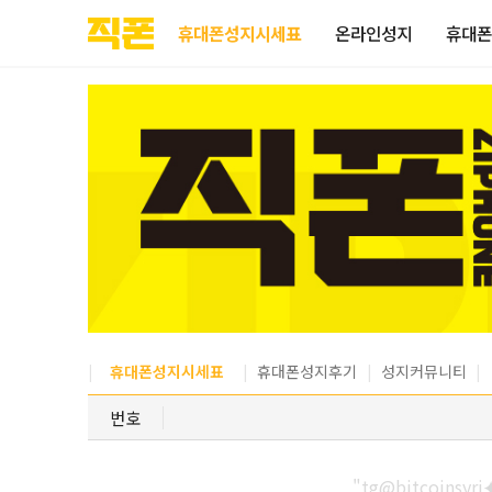
부산
양산
김해
울산
다름
검색
홈페이지
홈페이지
홈페이지
홈페이지
휴대폰성지시세표
온라인성지
휴대폰
제작
제작
제작
제작
피코소프트
피코소프트
피코소프트
피코소프트
휴대폰성지시세표
휴대폰성지후기
성지커뮤니티
번호
"tg@bitcoin