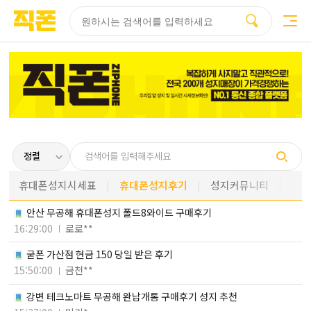
부산
양산
김해
울산
다름
검색
홈페이지
홈페이지
홈페이지
홈페이지
제작
제작
제작
제작
피코소프트
피코소프트
피코소프트
피코소프트
휴대폰성지시세표
휴대폰성지후기
성지커뮤니티
안산 무공해 휴대폰성지 폴드8와이드 구매후기
16:29:00
로로**
굳폰 가산점 현금 150 당일 받은 후기
15:50:00
금천**
강변 테크노마트 무공해 완납개통 구매후기 성지 추천