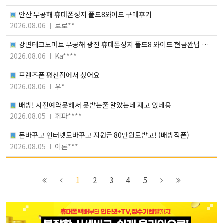
안산 무공해 휴대폰성지 폴드8와이드 구매후기
2026.08.06
로로**
강변테크노마트 무공해 광진 휴대폰성지 폴드8 와이드 현금완납 완
료
2026.08.06
Ka****
프렌즈폰 평산점에서 샀어요
2026.08.06
우*
배방! 사전예약못해서 못받는줄 알았는데 재고 있네용
2026.08.05
휘파****
폰바꾸고 인터넷도바꾸고 지원금 80만원도받고! (배방직폰)
2026.08.05
이론***
이전
이전
2
6
1
2
3
4
5
블록으로
페이지로
페이지로
페이지로