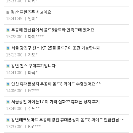
15:37:00
미키*
평산 프렌즈폰 최고예요
15:41:45
임미*
무공해 안산점에서 폴드8울트라 만족구매 했어요
15:28:00
화이****
서울 광진구 찬스 KT 25플 폴드7 이 조건 가능합니까
15:13:00
기모*
강변 찬스 구매후기입니다
14:41:00
타작*
안산 휴대폰성지 무공해 폴드8 와이드 수령했어요 ^^
14:06:00
FC***
서울광진 아이폰17 이 가격 실화?? 휴대폰 성지 후기
13:49:00
주닉**
강변테크노마트 무공해 광진 휴대폰성지 폴드8 와이드 현금완납 완
료
13:37:00
Ka****