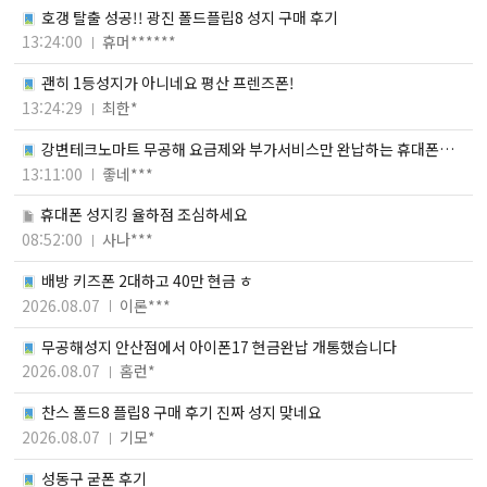
호갱 탈출 성공!! 광진 폴드플립8 성지 구매 후기
13:24:00
휴머******
괜히 1등성지가 아니네요 평산 프렌즈폰!
13:24:29
최한*
강변테크노마트 무공해 요금제와 부가서비스만 완납하는 휴대폰성
지 구매후기
13:11:00
좋네***
휴대폰 성지킹 율하점 조심하세요
08:52:00
사나***
배방 키즈폰 2대하고 40만 현금 ㅎ
2026.08.07
이론***
무공해성지 안산점에서 아이폰17 현금완납 개통했습니다
2026.08.07
홈런*
찬스 폴드8 플립8 구매 후기 진짜 성지 맞네요
2026.08.07
기모*
성동구 굳폰 후기