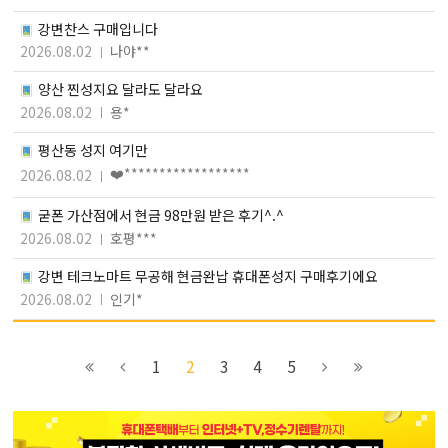
강변찬스 구매입니다
2026.08.02
나야**
양산 찐성지요 달라도 달라요
2026.08.02
용*
평산동 성지 여기만
❤️******************
2026.08.02
굳폰 가산점에서 현금 98만원 받은 후기^.^
2026.08.02
호평***
강변 테크노마트 무공해 현금완납 휴대폰성지 구매후기에요
2026.08.02
인기*
이전
1
3
7
1
2
3
4
5
블록으로
페이지로
페이지로
페이지로