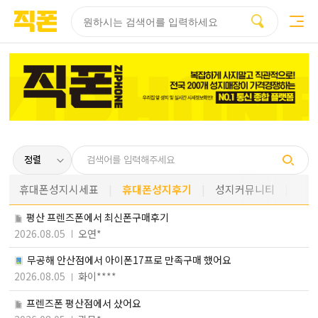
부산
양산
김해
울산
다름
검색
홈페이지
홈페이지
홈페이지
홈페이지
제작
제작
제작
제작
피코소프트
피코소프트
피코소프트
피코소프트
휴대폰성지시세표
휴대폰성지후기
성지커뮤니티
평산 프렌즈폰에서 최신폰구매후기
2026.08.05
오연*
무공해 안산점에서 아이폰17프로 만족구매 했어요
2026.08.05
화이****
프렌즈폰 평산점에서 샀어요