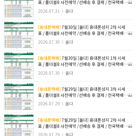
표 / 폴더블8 사전예약 /선배송 후 결제 / 전국택배
가장 저렴합니다
2026.07.31
올다
[휴대폰택배]
7월30일 [올다] 휴대폰성지 2차 시세
표 / 폴더블8 사전예약 /선배송 후 결제 / 전국택배
가장 저렴합니다
2026.07.30
올다
[휴대폰택배]
7월30일 [올다] 휴대폰성지 1차 시세
표 / 폴더블8 사전예약 /선배송 후 결제 / 전국택배
가장 저렴합니다
2026.07.30
올다
[휴대폰택배]
7월29일 [올다] 휴대폰성지 3차 시세
표 / 폴더블8 사전예약 /선배송 후 결제 / 전국택배
가장 저렴합니다
2026.07.29
올다
[휴대폰택배]
7월29일 [올다] 휴대폰성지 2차 시세
표 / 폴더블8 사전예약 /선배송 후 결제 / 전국택배
가장 저렴합니다
2026.07.29
올다