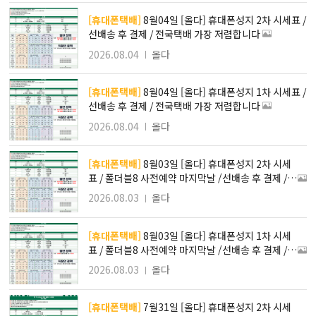
[휴대폰택배]
8월04일 [올다] 휴대폰성지 2차 시세표 /
선배송 후 결제 / 전국택배 가장 저렴합니다
2026.08.04
올다
[휴대폰택배]
8월04일 [올다] 휴대폰성지 1차 시세표 /
선배송 후 결제 / 전국택배 가장 저렴합니다
2026.08.04
올다
[휴대폰택배]
8월03일 [올다] 휴대폰성지 2차 시세
표 / 폴더블8 사전예약 마지막날 /선배송 후 결제 /
전국택배 가장 저렴합니다
2026.08.03
올다
[휴대폰택배]
8월03일 [올다] 휴대폰성지 1차 시세
표 / 폴더블8 사전예약 마지막날 /선배송 후 결제 /
전국택배 가장 저렴합니다
2026.08.03
올다
[휴대폰택배]
7월31일 [올다] 휴대폰성지 2차 시세