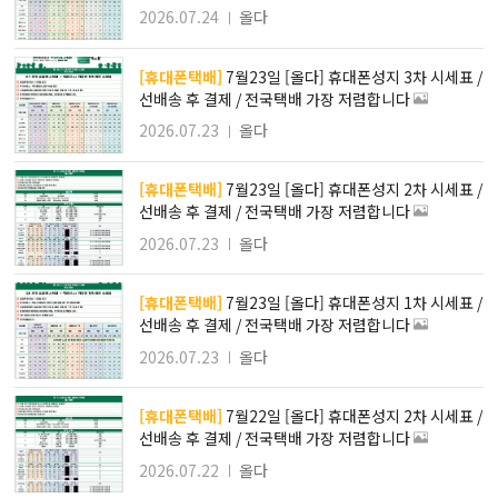
2026.07.24
올다
[휴대폰택배]
7월23일 [올다] 휴대폰성지 3차 시세표 /
선배송 후 결제 / 전국택배 가장 저렴합니다
2026.07.23
올다
[휴대폰택배]
7월23일 [올다] 휴대폰성지 2차 시세표 /
선배송 후 결제 / 전국택배 가장 저렴합니다
2026.07.23
올다
[휴대폰택배]
7월23일 [올다] 휴대폰성지 1차 시세표 /
선배송 후 결제 / 전국택배 가장 저렴합니다
2026.07.23
올다
[휴대폰택배]
7월22일 [올다] 휴대폰성지 2차 시세표 /
선배송 후 결제 / 전국택배 가장 저렴합니다
2026.07.22
올다