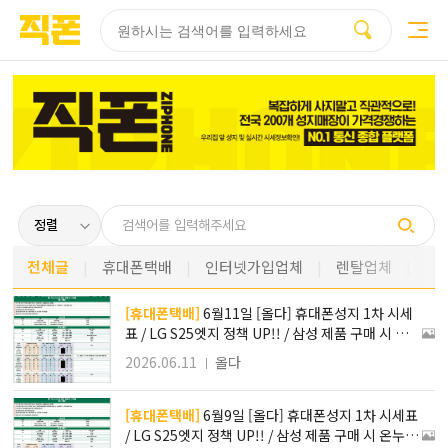
부산
양산
김해
울산
다름
검색
홈페이지
홈페이지
홈페이지
홈페이지
제작
제작
제작
제작
피코소프트
피코소프트
피코소프트
피코소프트
전체글
휴대폰택배
인터넷가입업체
렌탈업체
[휴대폰택배]
6월11일 [올다] 휴대폰성지 1차 시세
표 / LG S25엣지 정책 UP!! / 삼성 제품 구매 시 온누
리 상품 지급 / 전국 택배 가장 저렴합니다
2026.06.11
올다
[휴대폰택배]
6월9일 [올다] 휴대폰성지 1차 시세표
/ LG S25엣지 정책 UP!! / 삼성 제품 구매 시 온누리