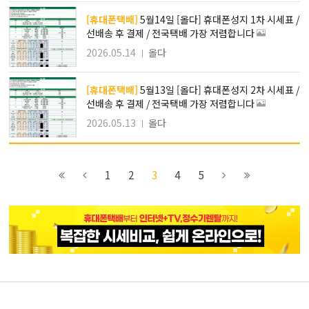
[휴대폰택배]
5월14일 [올다] 휴대폰성지 1차 시세표 /
선배송 후 결제 / 전국택배 가장 저렴합니다
2026.05.14
올다
[휴대폰택배]
5월13일 [올다] 휴대폰성지 2차 시세표 /
선배송 후 결제 / 전국택배 가장 저렴합니다
2026.05.13
올다
이전
2
4
8
1
2
3
4
5
블록으로
페이지로
페이지로
페이지로