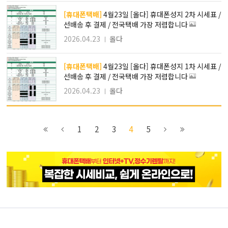
[휴대폰택배]
4월23일 [올다] 휴대폰성지 2차 시세표 /
선배송 후 결제 / 전국택배 가장 저렴합니다
2026.04.23
올다
[휴대폰택배]
4월23일 [올다] 휴대폰성지 1차 시세표 /
선배송 후 결제 / 전국택배 가장 저렴합니다
2026.04.23
올다
이전
3
5
9
1
2
3
4
5
블록으로
페이지로
페이지로
페이지로