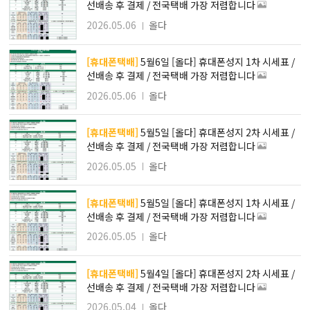
선배송 후 결제 / 전국택배 가장 저렴합니다
2026.05.06
올다
[휴대폰택배]
5월6일 [올다] 휴대폰성지 1차 시세표 /
선배송 후 결제 / 전국택배 가장 저렴합니다
2026.05.06
올다
[휴대폰택배]
5월5일 [올다] 휴대폰성지 2차 시세표 /
선배송 후 결제 / 전국택배 가장 저렴합니다
2026.05.05
올다
[휴대폰택배]
5월5일 [올다] 휴대폰성지 1차 시세표 /
선배송 후 결제 / 전국택배 가장 저렴합니다
2026.05.05
올다
[휴대폰택배]
5월4일 [올다] 휴대폰성지 2차 시세표 /
선배송 후 결제 / 전국택배 가장 저렴합니다
2026.05.04
올다