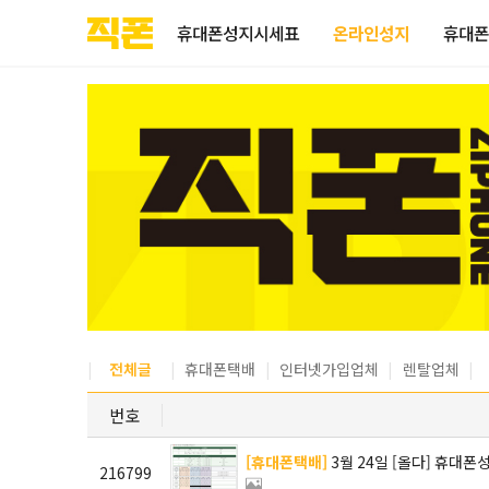
부산
양산
김해
울산
다름
검색
홈페이지
홈페이지
홈페이지
홈페이지
휴대폰성지시세표
온라인성지
휴대폰
제작
제작
제작
제작
피코소프트
피코소프트
피코소프트
피코소프트
전체글
휴대폰택배
인터넷가입업체
렌탈업체
번호
[휴대폰택배]
3월 24일 [올다] 휴대폰성
216799