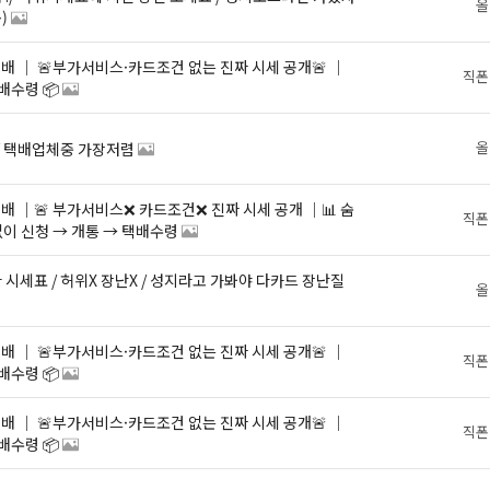
올
)
직폰
배수령 📦
올
 / 택배업체중 가장저렴
직폰
 없이 신청 → 개통 → 택배수령
올
직폰
배수령 📦
직폰
배수령 📦