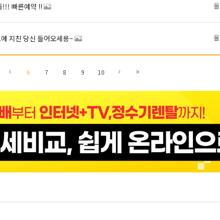
올
!! 빠른예약 !!
올
표에 지친 당신 들어오세용~
5
7
11
6
7
8
9
10
지로
페이지로
페이지로
페이지로