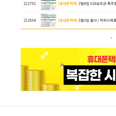
212701
[휴대폰택배]
3월4일 S26보조금 폭주중!
212554
[휴대폰택배]
3월3일 올다 / 허위시세
1
페이