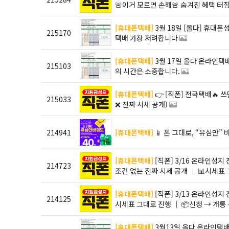
🚨이거 모르면 손해🚨 숨겨진 혜택 터짐
능 💰📱
[휴대폰택배]
3월 18일 [올다] 휴대폰성지 시세표(업데이트 전) / 선배송 후결제 시스템!! / 전국
215170
택배 가장 저려합니다
[휴대폰택배]
3월 17일 올다 온라인택배 휴대폰성지 시세표 / 선배송 후결제 시스템 도입! 여러분
215103
의 시간은 소중합니다.
[휴대폰택배]
👉 [직폰] 전국택배🔥 쓰던 폰 그대로! 유심만 바꿔도 최대 40만원💸 (부가❌ 카드
215033
❌ 진짜 시세 공개)
214941
[휴대폰택배]
📱 폰 그대로, “유심만”
[휴대폰택배]
[직폰] 3/16 온라인성지 전국택배 │ 🚨역대급 차비 대란 진행중🚨 │ 무부가·카드
214723
조건 없는 진짜 시세 공개 │ 📊시세표
[휴대폰택배]
[직폰] 3/13 온라인성지 전국택배 │ 🚨무부가·카드조건 없는 진짜 시세 공개 │ 📊
214125
시세표 그대로 진행 │ 📦신청 → 개통
[휴대폰택배]
3월13일 올다 온라인택배 ./ 허위시세표에 지친 당신 오세요 / 성지오프라인 가봤자