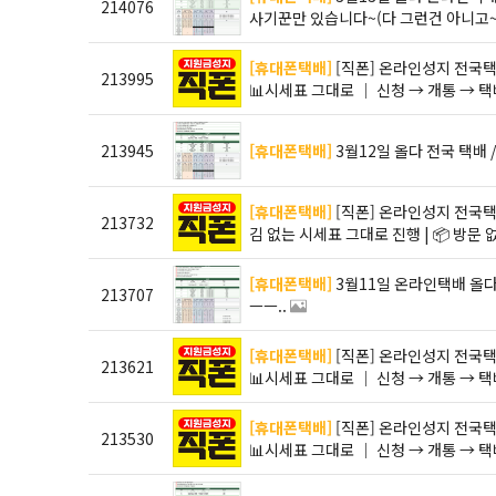
214076
사기꾼만 있습니다~(다 그런건 아니고~
[휴대폰택배]
[직폰] 온라인성지 전국택배 │ 🚨부가서비스·카드조건 없는 진짜 시세 공개🚨 │
213995
📊시세표 그대로 │ 신청 → 개통 → 택
213945
[휴대폰택배]
3월12일 올다 전국 택배
[휴대폰택배]
[직폰] 온라인성지 전국택배 │🚨 부가서비스❌ 카드조건❌ 진짜 시세 공개 │📊 숨
213732
김 없는 시세표 그대로 진행 | 📦 방문
[휴대폰택배]
3월11일 온라인택배 올다 시세표 / 허위X 장난X / 성지라고 가봐야 다카드 장난질
213707
ㅡㅡ..
[휴대폰택배]
[직폰] 온라인성지 전국택배 │ 🚨부가서비스·카드조건 없는 진짜 시세 공개🚨 │
213621
📊시세표 그대로 │ 신청 → 개통 → 택
[휴대폰택배]
[직폰] 온라인성지 전국택배 │ 🚨부가서비스·카드조건 없는 진짜 시세 공개🚨 │
213530
📊시세표 그대로 │ 신청 → 개통 → 택