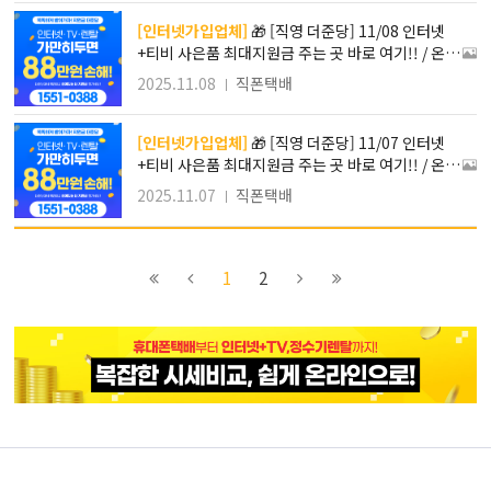
G 인터넷가입!!
[인터넷가입업체]
🎁 [직영 더준당] 11/08 인터넷
+티비 사은품 최대지원금 주는 곳 바로 여기!! / 온라
인 진행!! 방문필요X 간편접수로 가입하자!! / 최대 1
2025.11.08
직폰택배
48만원 사은품 혜택 !! 타사보다 무조건 더! SK KT L
G 인터넷가입!!
[인터넷가입업체]
🎁 [직영 더준당] 11/07 인터넷
+티비 사은품 최대지원금 주는 곳 바로 여기!! / 온라
인 진행!! 방문필요X 간편접수로 가입하자!! / 최대 1
2025.11.07
직폰택배
48만원 사은품 혜택 !! 타사보다 무조건 더! SK KT L
G 인터넷가입!!
이전
이전
2
다음
1
2
블록으로
페이지로
페이지로
블록으로