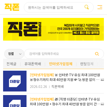
부산
양산
김해
울산
다름
검색
홈페이지
홈페이지
홈페이지
홈페이지
제작
제작
제작
제작
피코소프트
피코소프트
피코소프트
피코소프트
전체글
휴대폰택배
인터넷가입업체
렌탈업체
[인터넷가입업체]
🚨 인터넷·TV·유심 최대 100만원
🚨정수기까지 최대 40만원 지원 💸 🚀 방문 없이 단
3분! 온라인 신청 한 번에 끝❣️
2026.02.26
직폰택배
[인터넷가입업체]
🎁 [직영 더준당] 인터넷·TV·유심
최대 100만원 + 정수기 최대 40만원 방문 없이 간편