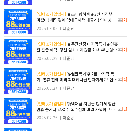
설치빠른곳 인터넷현금지원많이주는곳 휴대폰
인터넷결합 TV결합상품할인
[인터넷가입업체]
🔥초대형혜택 🔥3월 시작부터
[2]
미쳤다! 새달맞이 역대급혜택 대공개! 인터넷가
입추천 인터넷티비결합할인 인터넷설치빠른곳
2025.03.05
더준당
인터넷현금지원많이주는곳 휴대폰인터넷결합 T
V결합상품할인
[인터넷가입업체]
🔥주말한정 마지막특가🔥연휴
[2]
전 긴급 혜택! 당일 설치 + 지원금 최대 48만원!
인터넷가입추천 인터넷티비결합할인 인터넷설
2025.02.28
더준당
치빠른곳 인터넷현금지원많이주는곳 휴대폰인
터넷결합 TV결합상품할인
[인터넷가입업체]
💣월말특가💣 2월 마지막 특
[2]
가! 연휴 전에 미리 최대혜택금 받아가세요! 인터
넷가입추천 인터넷티비결합할인 인터넷설치빠
2025.02.27
더준당
른곳 인터넷현금지원많이주는곳 휴대폰인터넷
결합 TV결합상품할인
[인터넷가입업체]
🚀역대급 지원금 챙겨서 황금
[2]
연휴 즐기자!🚀접수 폭주전에 미리 가입하고 연
휴엔 편안하게 즐기자! 인터넷가입추천 인터넷티
2025.02.26
더준당
비결합할인 인터넷설치빠른곳 인터넷현금지원
많이주는곳 휴대폰인터넷결합 TV결합상품할인