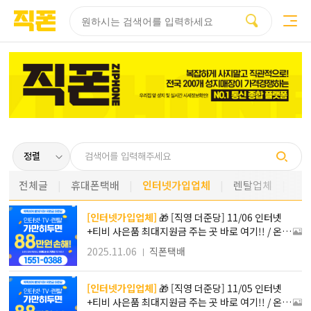
부산
양산
김해
울산
부산
양산
울산
김해
검색
홈페이지
홈페이지
홈페이지
홈페이지
검색엔진
검색엔진
검색엔진
검색엔진
제작
제작
제작
제작
최적화
최적화
최적화
최적화
피코소프트
피코소프트
피코소프트
피코소프트
피코소프트
피코소프트
피코소프트
피코소프트
전체글
휴대폰택배
인터넷가입업체
렌탈업체
[인터넷가입업체]
🎁 [직영 더준당] 11/06 인터넷
+티비 사은품 최대지원금 주는 곳 바로 여기!! / 온라
인 진행!! 방문필요X 간편접수로 가입하자!! / 최대 1
2025.11.06
직폰택배
48만원 사은품 혜택 !! 타사보다 무조건 더! SK KT L
G 인터넷가입!!
[인터넷가입업체]
🎁 [직영 더준당] 11/05 인터넷
+티비 사은품 최대지원금 주는 곳 바로 여기!! / 온라