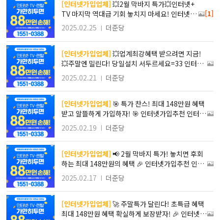
인터넷비교견적
[인터넷가입업체]
💥2월 막바지 특가💥인터넷+
[1]
TV 마지막 역대급 기회 놓치지 마세요! 인터넷가
입추천 인터넷티비결합할인 인터넷설치빠른곳
2025.02.25
더준당
인터넷현금지원많이주는곳 휴대폰인터넷결합 T
V결합상품할인 인터넷비교견적
[인터넷가입업체]
💥업계최강혜택 받으려면 지금!
💥주말엔 밀린다! 당일설치 서두르세요=33 인터넷
가입추천 인터넷티비결합할인 인터넷설치빠른곳 인
2025.02.21
더준당
터넷현금지원많이주는곳 휴대폰인터넷결합 TV결
합상품할인 인터넷비교견적
[인터넷가입업체]
🎯 특가 찬스! 최대 148만원 혜택
받고 알뜰하게 가입하자! 🎯 인터넷가입추천 인터넷
티비결합할인 인터넷설치빠른곳 인터넷현금지원많
2025.02.19
더준당
이주는곳 휴대폰인터넷결합 TV결합상품할인 인터
넷비교견적
[인터넷가입업체]
📢 2월 막바지 특가! 놓치면 후회
하는 최대 148만원의 혜택 🎉 인터넷가입추천 인터
넷티비결합할인 인터넷설치빠른곳 인터넷현금지원
2025.02.17
더준당
많이주는곳 휴대폰인터넷결합 TV결합상품할인 인
터넷비교견적
[인터넷가입업체]
🚀 주말특가 달린다! 초특급 혜택
최대 148만원 혜택 확실하게 보장받자! 🎉 인터넷가