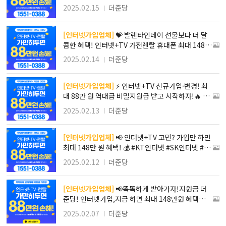
입추천 인터넷티비결합할인 인터넷설치빠른곳 인터
2025.02.15
더준당
넷현금지원많이주는곳 휴대폰인터넷결합 TV결합
상품할인 인터넷비교견적 인터넷티비가입혜택 인터
넷요금제상담
[인터넷가입업체]
💝 발렌타인데이 선물보다 더 달
콤한 혜택! 인터넷+TV 가전렌탈 휴대폰 최대 148만
원 🎁
2025.02.14
더준당
[인터넷가입업체]
⚡ 인터넷+TV 신규가입·변경! 최
대 88만 원 역대급 비밀지원금 받고 시작하자!🔥 인
터넷가입 KT인터넷 SK인터넷 LG인터넷 인터넷설
2025.02.13
더준당
치 인터넷비교사이트 인터넷티비 IPTV가입 인터넷
사은품 인터넷현금지원
[인터넷가입업체]
📢 인터넷+TV 고민? 가입만 하면
최대 148만 원 혜택! 💰 #KT인터넷 #SK인터넷 #L
G인터넷 #인터넷가입사은품많이주는곳 #인터넷사
2025.02.12
더준당
은품 #인터넷가입사은품TV #인터넷티비현금사은
품 #IPTV
[인터넷가입업체]
📢똑똑하게 받아가자!지원금 더
준당! 인터넷가입,지금 하면 최대 148만원 혜택💵❗#
인터넷 #티비 #렌탈 #비밀지원금 #최대148만원+
2025.02.07
더준당
@