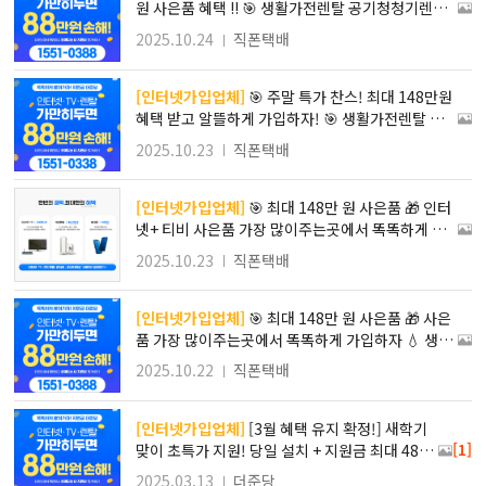
원 사은품 혜택 !! 🎯 생활가전렌탈 공기청청기렌탈
할인 정수기렌탈사은품 정수기렌탈저렴한곳 정수기
2025.10.24
직폰택배
렌탈비교 TV렌탈가격 가정비좋은가전렌탈 가전렌
탈사은품많이주는곳
[인터넷가입업체]
🎯 주말 특가 찬스! 최대 148만원
혜택 받고 알뜰하게 가입하자! 🎯 생활가전렌탈 공
기청청기렌탈할인 정수기렌탈사은품 정수기렌탈저
2025.10.23
직폰택배
렴한곳 정수기렌탈비교 TV렌탈가격 가정비좋은가
전렌탈 가전렌탈사은품많이주는곳
[인터넷가입업체]
🎯 최대 148만 원 사은품 🎁 인터
넷+ 티비 사은품 가장 많이주는곳에서 똑똑하게 가
입하자!! / 현금사은품 최대지원! 타사보다 무조건
2025.10.23
직폰택배
더! SK KT LG 인터넷가입
[인터넷가입업체]
🎯 최대 148만 원 사은품 🎁 사은
품 가장 많이주는곳에서 똑똑하게 가입하자 💧 생활
가전·정수기·공기청정기·비데 렌탈 무상설치+관리
2025.10.22
직폰택배
비0원 프로모션 진행중!
[인터넷가입업체]
[3월 혜택 유지 확정!] 새학기
[1]
맞이 초특가 지원! 당일 설치 + 지원금 최대 48만
원! 인터넷가입추천 인터넷티비결합할인 인터넷
2025.03.13
더준당