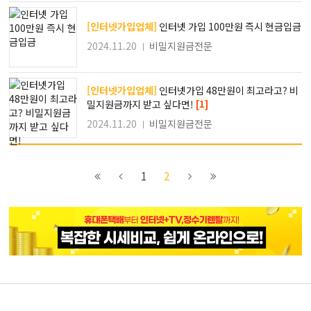
[인터넷가입업체]
인터넷 가입 100만원 즉시 현금입금
2024.11.20
비밀지원금전문
[인터넷가입업체]
인터넷가입 48만원이 최고라고? 비
[1]
밀지원금까지 받고 싶다면!
2024.11.20
비밀지원금전문
이전
1
다음
다음
1
2
블록으로
페이지로
페이지로
블록으로