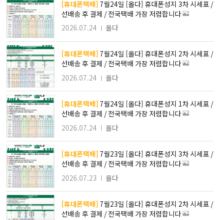
[휴대폰택배]
7월24일 [올다] 휴대폰성지 3차 시세표 /
선배송 후 결제 / 전국택배 가장 저렴합니다
2026.07.24
올다
[휴대폰택배]
7월24일 [올다] 휴대폰성지 2차 시세표 /
선배송 후 결제 / 전국택배 가장 저렴합니다
2026.07.24
올다
[휴대폰택배]
7월24일 [올다] 휴대폰성지 1차 시세표 /
선배송 후 결제 / 전국택배 가장 저렴합니다
2026.07.24
올다
[휴대폰택배]
7월23일 [올다] 휴대폰성지 3차 시세표 /
선배송 후 결제 / 전국택배 가장 저렴합니다
2026.07.23
올다
[휴대폰택배]
7월23일 [올다] 휴대폰성지 2차 시세표 /
선배송 후 결제 / 전국택배 가장 저렴합니다