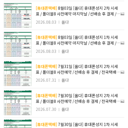
[휴대폰택배]
8월03일 [올다] 휴대폰성지 2차 시세
표 / 폴더블8 사전예약 마지막날 /선배송 후 결제 /
전국택배 가장 저렴합니다
2026.08.03
올다
[휴대폰택배]
8월03일 [올다] 휴대폰성지 1차 시세
표 / 폴더블8 사전예약 마지막날 /선배송 후 결제 /
전국택배 가장 저렴합니다
2026.08.03
올다
[휴대폰택배]
7월31일 [올다] 휴대폰성지 2차 시세
표 / 폴더블8 사전예약 /선배송 후 결제 / 전국택배
가장 저렴합니다
2026.07.31
올다
[휴대폰택배]
7월30일 [올다] 휴대폰성지 2차 시세
표 / 폴더블8 사전예약 /선배송 후 결제 / 전국택배
가장 저렴합니다
2026.07.30
올다
[휴대폰택배]
7월30일 [올다] 휴대폰성지 1차 시세